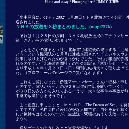
Photo and essay * Photographer * JIMMY 工藤氏
「水中写真にかける」2002年1月30日ＮＨＫ北海道で４分間、
送されました。
ＮＨＫの放送を３秒まとめました。(mpg:757k)
それは１月２８日の夕刻、ＮＨＫ札幌放送局のアナウンサー
隆」さんからの電話が始まりでした。
もとをさかのぼると（社）北海道宅建協会の発行する「宅建
どう」という機関誌の１月号に連載企画された「ビジネスウォ
記事に取り上げられたのがきっかけでした。それは報道関係者
れるのですが「北海道新聞社」の社会部記者「杉野英介」さん
まり平成１４年１月２０日（日）朝刊に結構大きく取り上げて
た。（プロフィールのページでご覧になれます）
これをご覧になった「伊達アナウンサー」さんの取材の申し
たのです。電話が入ったのが２８日夕刻で話を聞いていくと、
が３０日の夕方から入れてあるそうで、大きな事件や事故が無
中継で放送になるそうです。
まっ正直に申しますと、ＭＹ‐ＨＰ「The Dream of Sea」を
いですので、私自身自己表現が好な人間です。自分を紹介戴く
しい気持ちはあるのですが、生放送→緊張のあまり失敗→穴を
まう×。
連想ゲームのように次々と光景が浮かんできます。