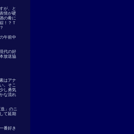
すが、と
表情が硬
酒の肴に
綜！？Ｔ
？
の午前中
現代の好
本放送協
素はアナ
い。そこ
少し勇気
かな流れ
更迭」のニ
して延期
一番好き