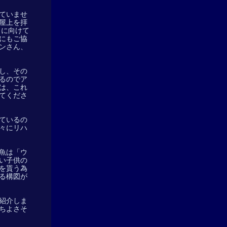
ていませ
屋上を拝
」に向けて
にもご協
ンさん、
し、その
るのでア
は、これ
てくださ
ているの
々にリハ
魚は「ウ
い子供の
を貰う為
る構図が
紹介しま
ちよさそ