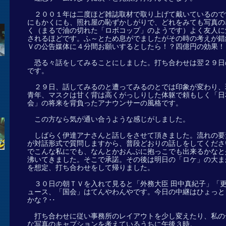
２００１年は二度ほど雑誌取材で取り上げて戴いているので
にもかくにも、照れ屋の恥ずかしがりで、どれをみても写真の
く（まるで油の切れた「ロボコップ」のようです）よく友人に
されるほどです。ふ～とため息がでましたがその時の考えが錯
Ｖの公告媒体に４分間お願いするとしたら！？四億円の効果！
恐る々話をしてみることにしました。打ち合わせは翌２９日
です。
２９日、話してみるのと遭ってみるのとでは印象が変わり、
青年、マスクは甘く背は高くがっしりした体躯で頼もしく「日
会」の将来を背負ったアナウンサーの風格です。
この方なら気が通い合うような感じがしました。
しばらく伊達アナさんと話しをさせて頂きました。流れの要
が対話形式で質問しますから、普段どおりの話しをしてくださ
でこんな私にでも、なんとかおんぶに抱っこでも出来るかなと
沸いてきました。そこで承諾。その後は明日の「ロケ」の大ま
を想定、打ち合わせをして帰りました。
３０日の朝ＴＶを入れて見ると「外務大臣 田中真紀子」「
ュース、「国会」はてんやわんやです。今日の中継はひょっと
かな？‥
打ち合わせに従い事務所のレイアウトを少し変えたり、私の
な写真のキャプションを考えているうちに午後３時。