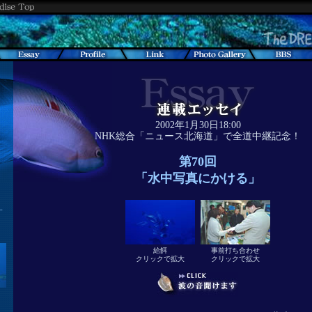
2002年1月30日18:00
NHK総合「ニュース北海道」で全道中継記念！
第70回
「水中写真にかける」
す
給餌
事前打ち合わせ
クリックで拡大
クリックで拡大