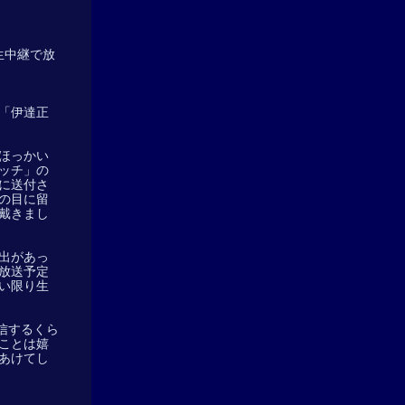
生中継で放
「伊達正
ほっかい
ッチ」の
に送付さ
の目に留
戴きまし
出があっ
放送予定
い限り生
発信するくら
ことは嬉
あけてし