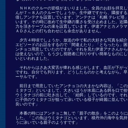
ＮＨＫのクルーの皆様がまいりました。全員のお顔を拝見し
んが７～８人のクルーでしょうか。生中継ですから、隣接する
借しアンテナを設置しています。アンテナは「札幌 テレビ塔
います。その時に改めて生中継の重さを受け止めました。近隣
力を頂きケーブルの束を設置しています。伊達アナとカメラマ
ＡＤさんとの打ち合わせにも余念がありません。
夕方４時頃でしょうか、放送の中で私の大好きな写真を紹介
エピソードのお話をするので「間違えたり」「とちったら」困
ンチョコ用意していたのですが、それを見た伊達アナさんから
は使えないので、もう少し視聴者に判りやすい簡単なものにし
いといわれました。
それからはさあ大変舌が痺れる感じがします、血圧が下がっ
ですね、自分でも判ります、どうしたものかと考えながら。早
ーサルです。
前日まで用意していたアンチョコの大まかな内容は。「この
ミタナゴ」といいまして、大きいほうが水底にある餌を口で拾
ウミタナゴの前に吐き出して、「給餌」しているのです、それ
に子供のウミタナゴが狙って泳いでいる様子が綺麗に並んでい
良いのです」
本番の時にはアンチョこ無しで「親子の散歩」をこのように
した。「この魚はウミタナゴといいます、積丹沖の海中を気持
うに泳いでいる親子のようすです」