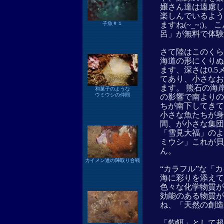
嬢さん達は遠慮し
楽しんでいるよう
ますね(~_~;)
子魚＃１
呂」が無料で体験
さて陸はこのくら
海道の形にくりぬ
ます、深さは0.5
てあり、小さなお
ます。 熊石の海
和菓子のような
ウミウシの仲間
の影響で南よりの
ちが南下してきて
小さな魚たちが身
間、が小さな集団
「雪見大福」のよ
ミウシ」これが貝
ん。
カイメン達の陣取り合戦
“カラフル”な「
海に彩りを添えて
色々な化学物質が
効能のある物質が
ね、「天然の創造
「釣餌」として超