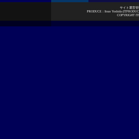
サイト運営管理責任
PRODUCE：Itsuo Yoshida (ITPRODUCE
COPYRIGHT ITPR