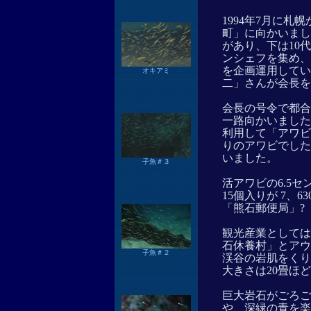
1994年7月に札
町」に向かいまし
があり、下は10
ンシェフを集め、
を企画運用してい
オキアミ
二」さんが会長を
会長の号令で都合
一路向かいました
利用して「アワビ
りのアワビでした
いました。
子魚＃３
活アワビの6.5セ
15個入りが 7、
「熊石郵便局」?（01
観光産業としては
石休養村」とアウ
子魚＃２
渓谷の岩肌をくり
大きさは20畳ほ
巨大岩石がごろご
や、深緑の青を楽